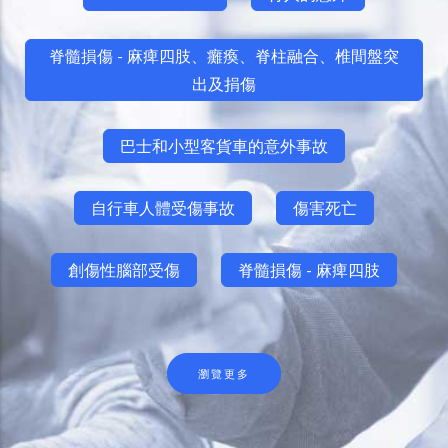
脊髓損傷 - 麻痺四肢、癱瘓、脊柱融合、椎間盤突
出及捐傷
巴士和小型客貨車的意外事故
自行車人體受傷事故
傷害死亡
創傷性腦部受傷
脊髓損傷 - 麻痺四肢
瀏覽更多