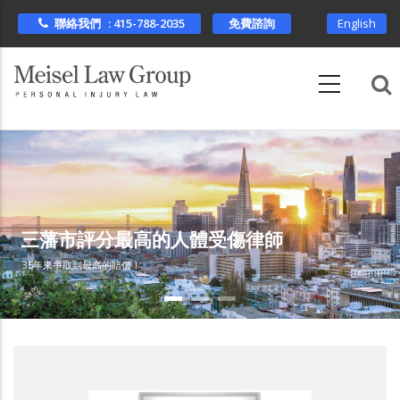
Skip
聯絡我們 : 415-788-2035
免費諮詢
English
to
main
content
三藩市評分最高的人體受傷律師
35年來爭取到最高的賠償！