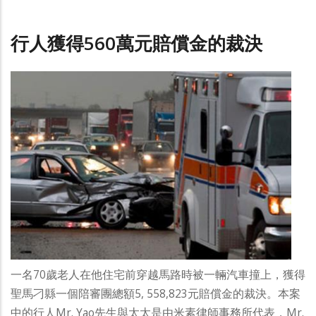
行人獲得560萬元賠償金的裁決
一名70歲老人在他住宅前穿越馬路時被一輛汽車撞上，獲得
聖馬刁縣一個陪審團總額5, 558,823元賠償金的裁決。本案
中的行人Mr. Yao先生與太太是由米素律師事務所代表，Mr.