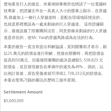
楚地看見行人的接近。米素律師事務所也聘請了一位電腦科
技專家，把證據文件在一具真人大小的螢幕上顯示，在穿越
馬 路處加上一條行人穿越道時，是配合現場地區情況的，
也就是那裡應該為一處未劃線的行人穿越道。 這些證據顯
示，最後說服了陪審團與法官，同意那條未劃線的行人穿越
道是存在的，使Mr. Yao的穿越馬路成為合法的行為。
本案的被告一直沒有提出和解協議，直到開審前才表示，願
以25 萬元的賠償金進行和解，然後在開審時，再把賠償金
提高到50萬元。但最後陪審團的裁決是總額5, 558,823 元
賠償金，並且發現被告在車禍中的過失為49%， 因此，以
比例計算後，原告受傷者就可淨得2, 738,232元的賠償金。
本案在聖馬刁縣的審訊共歷時三個半星期。
Settlement Amount
$5,600,000