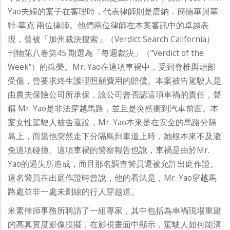
Yao夫婦的案子在審理時，代表律師則是唐納．簡德華與華
特‧華克 兩位律師。他們兩位律師在本案審訊中的卓越表
現，曾被「加州裁決搜索」（Verdict Search California）
刊物第八卷第45 期選為「每週裁決」（”Verdict of the
Week”）的殊榮。Mr. Yao在這項車禍中，受到脊椎與頭部
受傷，曾要求終生護理照顧費用的賠償。本案被告駕駛人是
由農夫保險公司所承保，該公司曾否認這項車禍的責任，聲
稱 Mr. Yao是非法穿越馬路，並且是突然衝到汽車前面。本
案女性駕駛人被告還說，Mr. Yao本來是在安全的馬路分隔
島上，而當他突然走下分隔島到車道上時，她根本來不及避
免這項碰撞。這項車禍的警察報告也說，車禍是由於Mr.
Yao的過失所造成，而且那名調查警員還被允許出庭作證。
這名警員在出庭作證時曾說，他的看法是，Mr. Yao穿越馬
路處並非一處未劃線的行人穿越道。
米素律師事務所聘請了一組專家，其中包括為車禍現場重建
的高真實度影像摸擬，在影視畫面中顯示，駕駛人如何能清